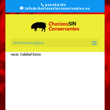
920269780
info@chorizossinconservantes.es
Seleccionar página
Inicio
/
Frescos
/ SOLOMILLO FRESCO . sin aditivos. env al
vacío. Calidad Extra