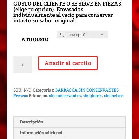
desde
GUSTO DEL CLIENTE O SE SIRVE EN PIEZAS
9,10€
(elige tu opcion). Envasados
hasta
individualmente al vacío para conservar
9,30€
intacto su sabor original.
A TU GUSTO
SOLOMILLO
Añadir al carrito
FRESCO
.
sin
aditivos.
env
SKU:
N/D
Categorías:
BARBACOA SIN CONSERVANTES
,
al
Frescos
Etiquetas:
sin conservantes
,
sin gluten
,
sin lactosa
vacío.
Calidad
Extra
cantidad
Descripción
Información adicional