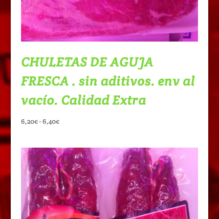
CHULETAS DE AGUJA
FRESCA . sin aditivos. env al
vacío. Calidad Extra
Rango
6,20
€
-
6,40
€
de
precios:
desde
6,20€
hasta
6,40€