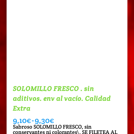
SOLOMILLO FRESCO . sin
aditivos. env al vacío. Calidad
Extra
Rango
9,10
€
-
9,30
€
de
Sabroso SOLOMILLO FRESCO, sin
precios:
conservantes ni colorantes\, SE FILETEA AL