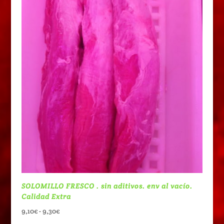
10,60€
hasta
10,90€
SOLOMILLO FRESCO . sin aditivos. env al vacío.
Calidad Extra
Rango
9,10
€
-
9,30
€
de