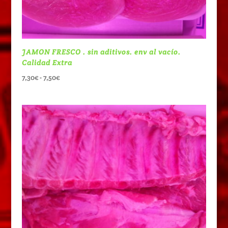
JAMON FRESCO . sin aditivos. env al vacío.
Calidad Extra
Rango
7,30
€
-
7,50
€
de
precios:
desde
7,30€
hasta
7,50€