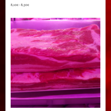
Rango
8,10
€
-
8,30
€
de
precios:
desde
8,10€
hasta
8,30€