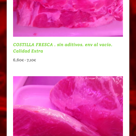
COSTILLA FRESCA . sin aditivos. env al vacío.
Calidad Extra
Rango
6,60
€
-
7,10
€
de
precios:
desde
6,60€
hasta
7,10€