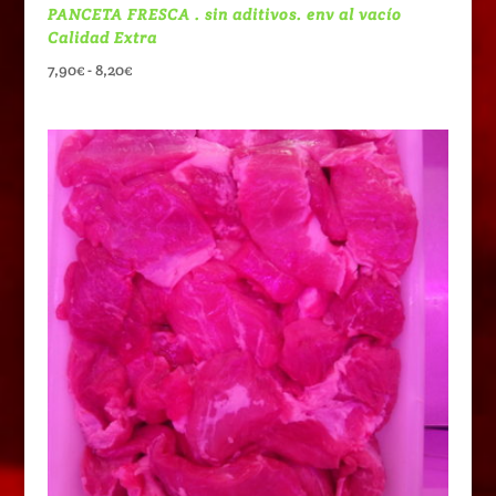
PANCETA FRESCA . sin aditivos. env al vacío
Calidad Extra
Rango
7,90
€
-
8,20
€
de
precios:
desde
7,90€
hasta
8,20€