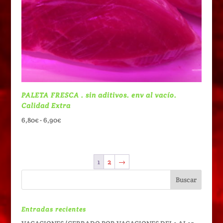
PALETA FRESCA . sin aditivos. env al vacío.
Calidad Extra
Rango
6,80
€
-
6,90
€
de
precios:
desde
1
2
→
6,80€
hasta
6,90€
Entradas recientes