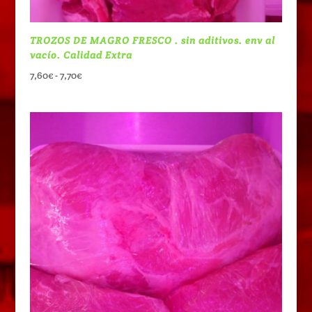
TROZOS DE MAGRO FRESCO . sin aditivos. env al
vacío. Calidad Extra
Rango
7,60
€
-
7,70
€
de
precios:
desde
7,60€
hasta
7,70€