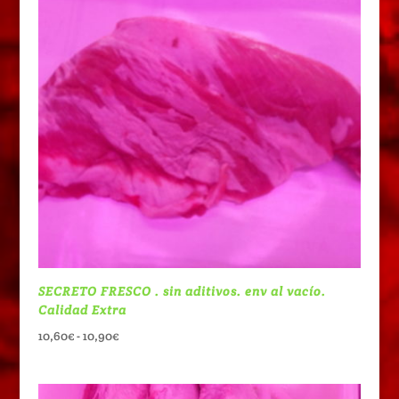
SECRETO FRESCO . sin aditivos. env al vacío.
Calidad Extra
Rango
10,60
€
-
10,90
€
de
precios:
desde