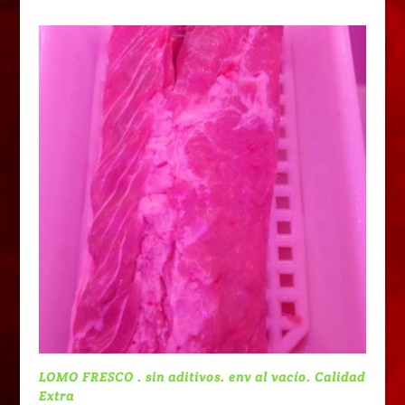
precios:
desde
9,10€
hasta
9,30€
LOMO FRESCO . sin aditivos. env al vacío. Calidad
Extra