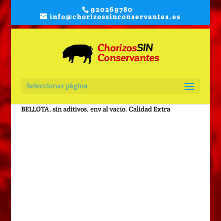
920269780
info@chorizossinconservantes.es
Seleccionar página
Inicio
/
Embutidos
/
ibericos
/ LOMO IBÉRICO DE
BELLOTA. sin aditivos. env al vacío. Calidad Extra