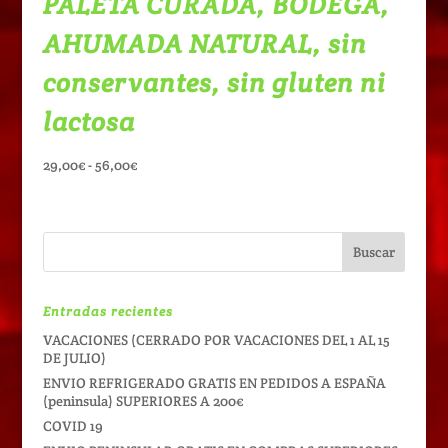
PALETA CURADA, BODEGA,
AHUMADA NATURAL, sin
conservantes, sin gluten ni
lactosa
Rango
29,00
€
-
56,00
€
de
precios:
desde
29,00€
hasta
56,00€
Entradas recientes
VACACIONES (CERRADO POR VACACIONES DEL 1 AL 15
DE JULIO)
ENVIO REFRIGERADO GRATIS EN PEDIDOS A ESPAÑA
(peninsula) SUPERIORES A 200€
COVID 19