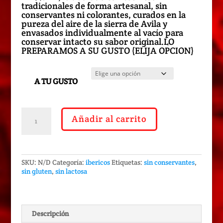
desde
tradicionales de forma artesanal, sin
7,50€
conservantes ni colorantes, curados en la
hasta
pureza del aire de la sierra de Avila y
66,00€
envasados individualmente al vacío para
conservar intacto su sabor original.LO
PREPARAMOS A SU GUSTO (ELIJA OPCION)
A TU GUSTO
LOMO
Añadir al carrito
IBÉRICO
DE
BELLOTA.
sin
aditivos.
SKU:
N/D
Categoría:
ibericos
Etiquetas:
sin conservantes
,
env
sin gluten
,
sin lactosa
al
vacío.
Calidad
Extra
cantidad
Descripción