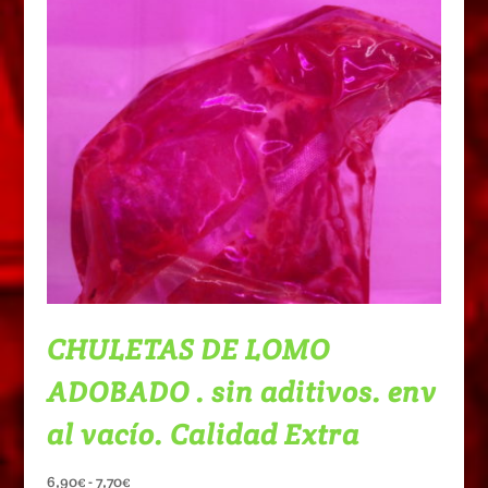
CHULETAS DE LOMO
ADOBADO . sin aditivos. env
al vacío. Calidad Extra
Rango
6,90
€
-
7,70
€