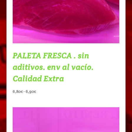
PALETA FRESCA . sin
aditivos. env al vacío.
Calidad Extra
Rango
6,80
€
-
6,90
€
de
precios:
desde
6,80€
hasta
6,90€