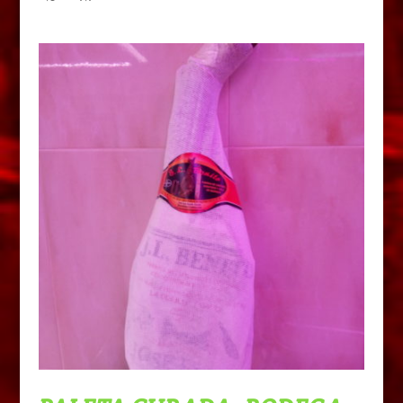
de
precios:
desde
6,90€
hasta
7,70€